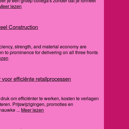
eer je een groep collega's zonder dat je formeel
Meer lezen
teel Construction
fficiency, strength, and material economy are
en to prominence for delivering on all three fronts
ezen
 voor efficiënte retailprocessen
 druk om efficiënter te werken, kosten te verlagen
eteren. Prijswijzigingen, promoties en
nauwke ...
Meer lezen