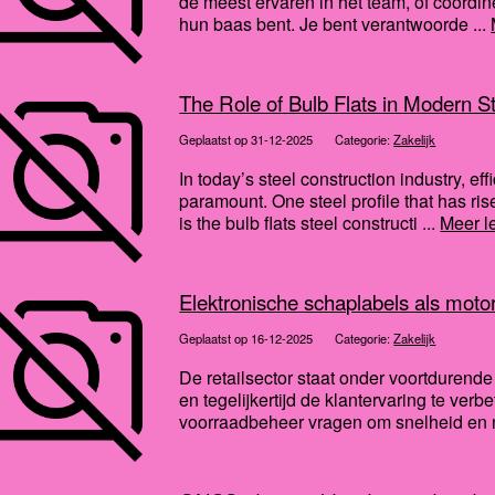
de meest ervaren in het team, of coördin
hun baas bent. Je bent verantwoorde ...
The Role of Bulb Flats in Modern S
Geplaatst op 31-12-2025
Categorie:
Zakelijk
In today’s steel construction industry, e
paramount. One steel profile that has ris
is the bulb flats steel constructi ...
Meer l
Elektronische schaplabels als motor
Geplaatst op 16-12-2025
Categorie:
Zakelijk
De retailsector staat onder voortdurende
en tegelijkertijd de klantervaring te verb
voorraadbeheer vragen om snelheid en 