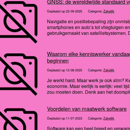
GNSS: de wereldwijde standaard vo
Geplaatst op 22-09-2025
Categorie:
Zakelijk
Navigatie en positiebepaling zijn onmis
smartphones en auto’s tot vliegtuigen 
gebruikgemaakt van satellietsystemen. 
Waarom elke kenniswerker vandaag
beginnen
Geplaatst op 12-08-2025
Categorie:
Zakelijk
Je werkt hard. Maar werk je ook slim? 
economie. Maar eerlijk is eerlijk: veel tij
zou moeten doen. Denk aan het doorspitt
Voordelen van maatwerk software
Geplaatst op 11-07-2023
Categorie:
Zakelijk
Software kan een heel breed en verwarre