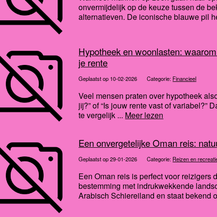
onvermijdelijk op de keuze tussen de b
alternatieven. De iconische blauwe pil he
Hypotheek en woonlasten: waarom j
je rente
Geplaatst op 10-02-2026
Categorie:
Financieel
Veel mensen praten over hypotheek alsof 
jij?” of “Is jouw rente vast of variabel?” 
te vergelijk ...
Meer lezen
Een onvergetelijke Oman reis: natuu
Geplaatst op 29-01-2026
Categorie:
Reizen en recreati
Een Oman reis is perfect voor reizigers 
bestemming met indrukwekkende landscha
Arabisch Schiereiland en staat bekend om 