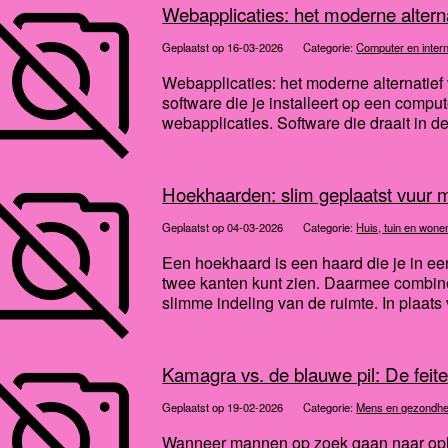
Webapplicaties: het moderne alternat
Geplaatst op 16-03-2026
Categorie:
Computer en inter
Webapplicaties: het moderne alternatief v
software die je installeert op een comp
webapplicaties. Software die draait in de
Hoekhaarden: slim geplaatst vuur me
Geplaatst op 04-03-2026
Categorie:
Huis, tuin en wone
Een hoekhaard is een haard die je in een
twee kanten kunt zien. Daarmee combine
slimme indeling van de ruimte. In plaats 
Kamagra vs. de blauwe pil: De feite
Geplaatst op 19-02-2026
Categorie:
Mens en gezondhe
Wanneer mannen op zoek gaan naar oplo