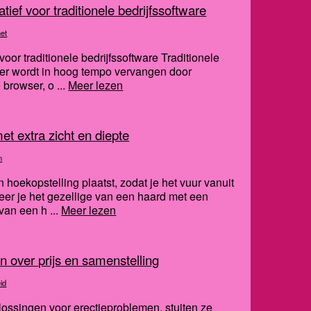
ief voor traditionele bedrijfssoftware
net
oor traditionele bedrijfssoftware Traditionele
uter wordt in hoog tempo vervangen door
 browser, o ...
Meer lezen
t extra zicht en diepte
n
 hoekopstelling plaatst, zodat je het vuur vanuit
er je het gezellige van een haard met een
van een h ...
Meer lezen
n over prijs en samenstelling
id
ssingen voor erectieproblemen, stuiten ze