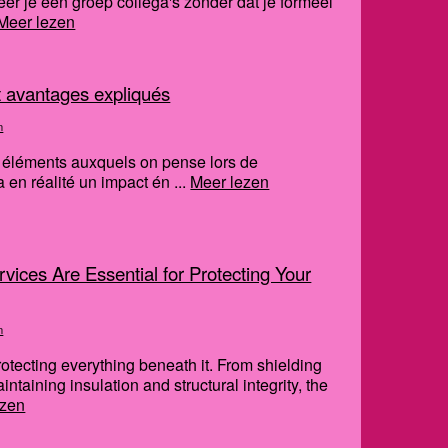
eer je een groep collega's zonder dat je formeel
Meer lezen
 et avantages expliqués
n
rs éléments auxquels on pense lors de
 en réalité un impact én ...
Meer lezen
ices Are Essential for Protecting Your
n
protecting everything beneath it. From shielding
ntaining insulation and structural integrity, the
ezen