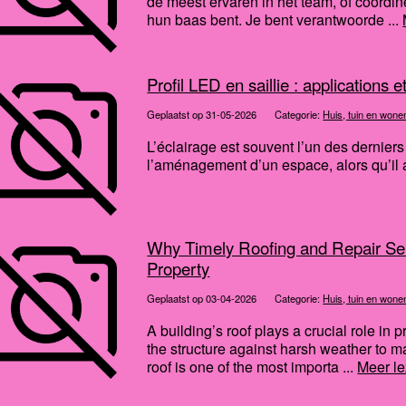
de meest ervaren in het team, of coördin
hun baas bent. Je bent verantwoorde ...
Profil LED en saillie : applications
Geplaatst op 31-05-2026
Categorie:
Huis, tuin en wone
L’éclairage est souvent l’un des dernie
l’aménagement d’un espace, alors qu’il a
Why Timely Roofing and Repair Serv
Property
Geplaatst op 03-04-2026
Categorie:
Huis, tuin en wone
A building’s roof plays a crucial role in 
the structure against harsh weather to mai
roof is one of the most importa ...
Meer l