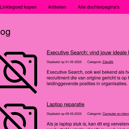
Linktegoed kopen
Artikelen
Alle dochterpagina's
log
Executive Search: vind jouw ideale
Geplaatst op 01-05-2023
Categorie:
Zakelijk
Executive Search, ook wel bekend als h
recruitment die van origine gericht is o
leidinggevende posities in organisaties.
Laptop reparatie
Geplaatst op 09-03-2023
Categorie:
Computer en inter
Als je laptop stuk is, kan dit erg vervele