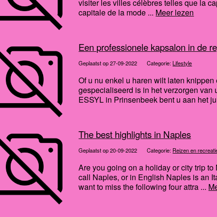
visiter les villes célèbres telles que la 
capitale de la mode ...
Meer lezen
Een professionele kapsalon in de r
Geplaatst op 27-09-2022
Categorie:
Lifestyle
Of u nu enkel u haren wilt laten knippen
gespecialiseerd is in het verzorgen van
ESSYL in Prinsenbeek bent u aan het juis
The best highlights in Naples
Geplaatst op 20-09-2022
Categorie:
Reizen en recreati
Are you going on a holiday or city trip to
call Naples, or in English Naples is an It
want to miss the following four attra ...
Me