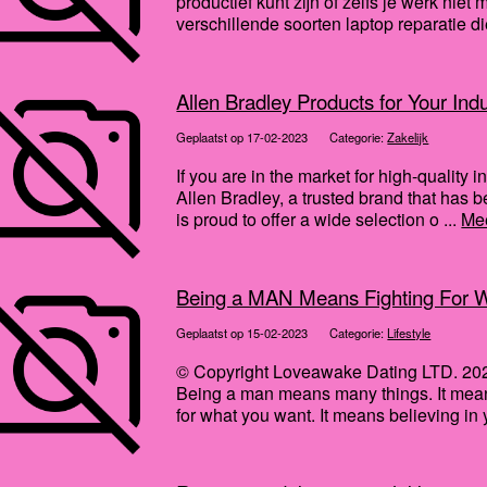
productief kunt zijn of zelfs je werk niet
verschillende soorten laptop reparatie die
Allen Bradley Products for Your In
Geplaatst op 17-02-2023
Categorie:
Zakelijk
If you are in the market for high-quality 
Allen Bradley, a trusted brand that has 
is proud to offer a wide selection o ...
Me
Being a MAN Means Fighting For W
Geplaatst op 15-02-2023
Categorie:
Lifestyle
© Copyright Loveawake Dating LTD. 202
Being a man means many things. It means
for what you want. It means believing in 