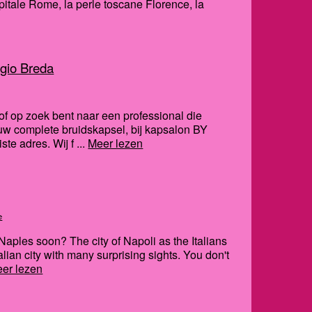
capitale Rome, la perle toscane Florence, la
egio Breda
 of op zoek bent naar een professional die
 uw complete bruidskapsel, bij kapsalon BY
te adres. Wij f ...
Meer lezen
e
 Naples soon? The city of Napoli as the Italians
alian city with many surprising sights. You don't
er lezen