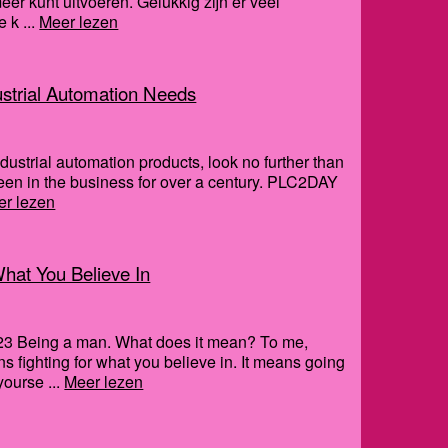
 meer kunt uitvoeren. Gelukkig zijn er veel
 k ...
Meer lezen
dustrial Automation Needs
industrial automation products, look no further than
been in the business for over a century. PLC2DAY
er lezen
hat You Believe In
3 Being a man. What does it mean? To me,
 fighting for what you believe in. It means going
yourse ...
Meer lezen