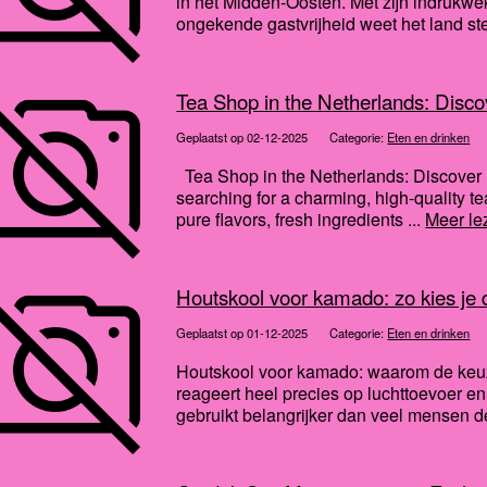
in het Midden-Oosten. Met zijn indruk
ongekende gastvrijheid weet het land ste
Tea Shop in the Netherlands: Disco
Geplaatst op 02-12-2025
Categorie:
Eten en drinken
Tea Shop in the Netherlands: Discover 
searching for a charming, high-quality 
pure flavors, fresh ingredients ...
Meer le
Houtskool voor kamado: zo kies je
Geplaatst op 01-12-2025
Categorie:
Eten en drinken
Houtskool voor kamado: waarom de keu
reageert heel precies op luchttoevoer en
gebruikt belangrijker dan veel mensen d