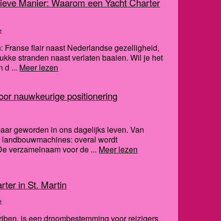
sieve Manier: Waarom een Yacht Charter
e
n: Franse flair naast Nederlandse gezelligheid,
rukke stranden naast verlaten baaien. Wil je het
 d ...
Meer lezen
or nauwkeurige positionering
baar geworden in ons dagelijks leven. Van
en landbouwmachines: overal wordt
De verzamelnaam voor de ...
Meer lezen
ter in St. Martin
e
Cariben, is een droombestemming voor reizigers