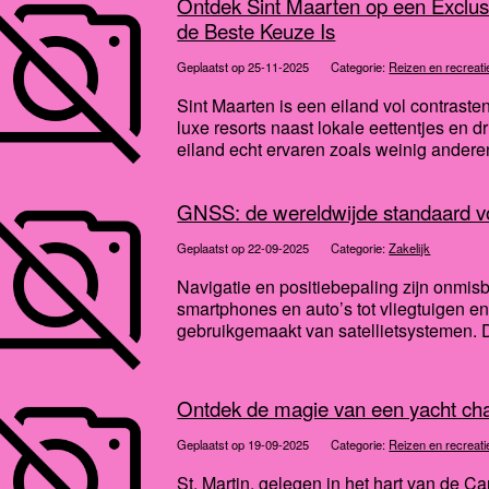
Ontdek Sint Maarten op een Exclu
de Beste Keuze Is
Geplaatst op 25-11-2025
Categorie:
Reizen en recreati
Sint Maarten is een eiland vol contraste
luxe resorts naast lokale eettentjes en d
eiland echt ervaren zoals weinig anderen
GNSS: de wereldwijde standaard vo
Geplaatst op 22-09-2025
Categorie:
Zakelijk
Navigatie en positiebepaling zijn onmis
smartphones en auto’s tot vliegtuigen 
gebruikgemaakt van satellietsystemen. 
Ontdek de magie van een yacht char
Geplaatst op 19-09-2025
Categorie:
Reizen en recreati
St. Martin, gelegen in het hart van de 