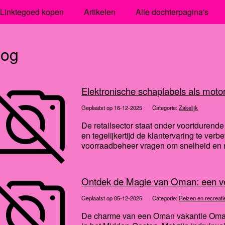
Linktegoed kopen
Artikelen
Alle dochterpagina's
log
Elektronische schaplabels als motor
Geplaatst op 16-12-2025
Categorie:
Zakelijk
De retailsector staat onder voortdurende
en tegelijkertijd de klantervaring te verb
voorraadbeheer vragen om snelheid en 
Ontdek de Magie van Oman: een ve
Geplaatst op 05-12-2025
Categorie:
Reizen en recreati
De charme van een Oman vakantie Oman