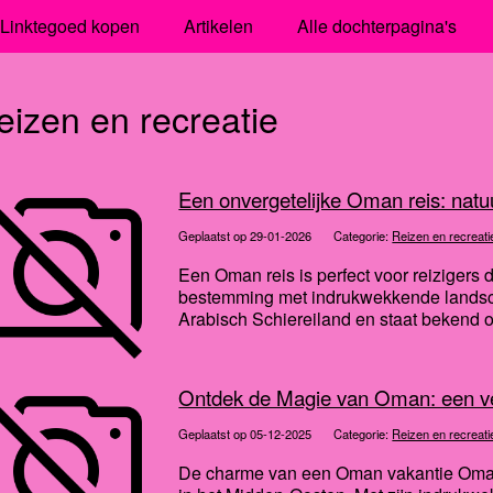
Linktegoed kopen
Artikelen
Alle dochterpagina's
eizen en recreatie
Een onvergetelijke Oman reis: natuu
Geplaatst op 29-01-2026
Categorie:
Reizen en recreati
Een Oman reis is perfect voor reizigers 
bestemming met indrukwekkende landscha
Arabisch Schiereiland en staat bekend om 
Ontdek de Magie van Oman: een ve
Geplaatst op 05-12-2025
Categorie:
Reizen en recreati
De charme van een Oman vakantie Oman