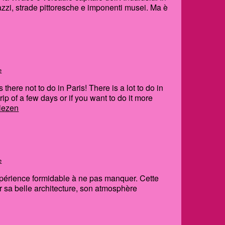
lazzi, strade pittoresche e imponenti musei. Ma è
e
 there not to do in Paris! There is a lot to do in
 trip of a few days or if you want to do it more
lezen
e
expérience formidable à ne pas manquer. Cette
r sa belle architecture, son atmosphère