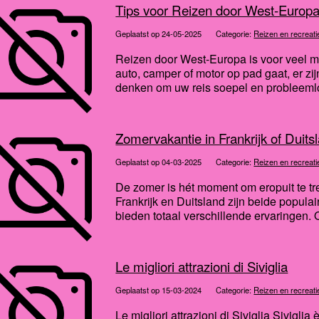
Tips voor Reizen door West-Euro
Geplaatst op 24-05-2025
Categorie:
Reizen en recreati
Reizen door West-Europa is voor veel m
auto, camper of motor op pad gaat, er zi
denken om uw reis soepel en probleemloo
Zomervakantie in Frankrijk of Duit
Geplaatst op 04-03-2025
Categorie:
Reizen en recreati
De zomer is hét moment om eropuit te 
Frankrijk en Duitsland zijn beide popul
bieden totaal verschillende ervaringen. O
Le migliori attrazioni di Siviglia
Geplaatst op 15-03-2024
Categorie:
Reizen en recreati
Le migliori attrazioni di Siviglia Siviglia