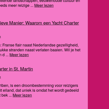
wekkende landschappen, eeuwenoude cultuur en
eds meer reizige ...
Meer lezen
sieve Manier: Waarom een Yacht Charter
e
n: Franse flair naast Nederlandse gezelligheid,
rukke stranden naast verlaten baaien. Wil je het
 d ...
Meer lezen
ter in St. Martin
e
Cariben, is een droombestemming voor reizigers
it eiland, dat uniek is omdat het wordt gedeeld
 bek ...
Meer lezen