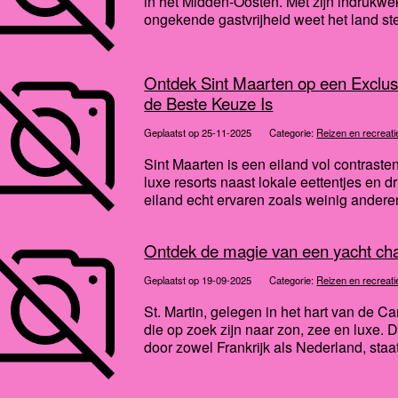
in het Midden-Oosten. Met zijn indruk
ongekende gastvrijheid weet het land ste
Ontdek Sint Maarten op een Exclu
de Beste Keuze Is
Geplaatst op 25-11-2025
Categorie:
Reizen en recreati
Sint Maarten is een eiland vol contraste
luxe resorts naast lokale eettentjes en d
eiland echt ervaren zoals weinig anderen
Ontdek de magie van een yacht char
Geplaatst op 19-09-2025
Categorie:
Reizen en recreati
St. Martin, gelegen in het hart van de 
die op zoek zijn naar zon, zee en luxe. D
door zowel Frankrijk als Nederland, staat