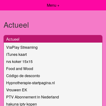
Menu +
Actueel
Actueel
ViaPlay Streaming
iTunes kaart
rvs koker 15x15
Food and Wood
Código de desconto
Hypnotherapie-startpagina.nl
Vrouwen EK
PTV Abonnement in Nederland
hakuna iptv kopen