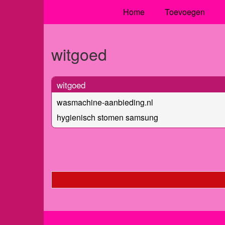
Home
Toevoegen
witgoed
witgoed
wasmachine-aanbieding.nl
hygienisch stomen samsung