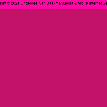
ight © 2021 Onderdeel van
BaakmanMedia
&
Vrolijk Internet S