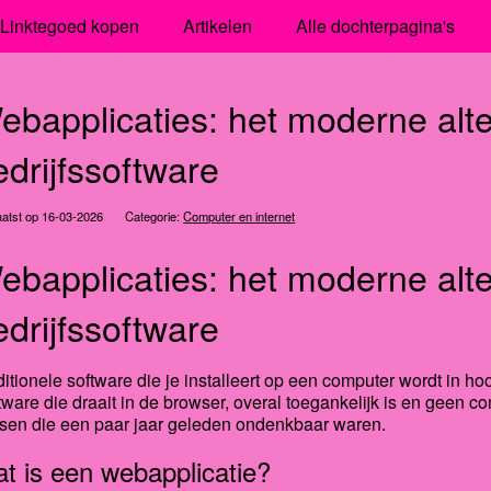
Linktegoed kopen
Artikelen
Alle dochterpagina's
ebapplicaties: het moderne alter
edrijfssoftware
atst op 16-03-2026
Categorie:
Computer en internet
ebapplicaties: het moderne alter
edrijfssoftware
ditionele software die je installeert op een computer wordt in 
tware die draait in de browser, overal toegankelijk is en geen com
sen die een paar jaar geleden ondenkbaar waren.
t is een webapplicatie?