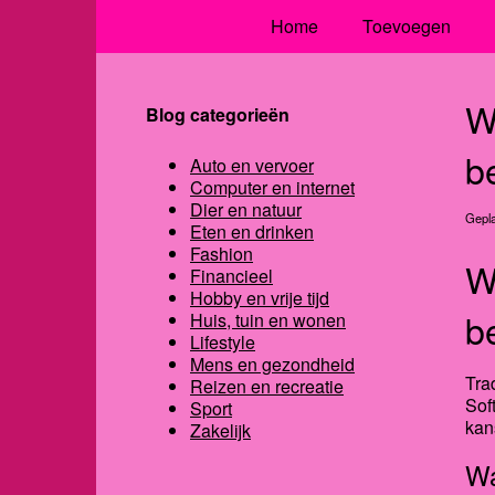
Home
Toevoegen
W
Blog categorieën
b
Auto en vervoer
Computer en internet
Dier en natuur
Gepla
Eten en drinken
Fashion
W
Financieel
Hobby en vrije tijd
b
Huis, tuin en wonen
Lifestyle
Mens en gezondheid
Tra
Reizen en recreatie
Sof
Sport
kan
Zakelijk
Wa