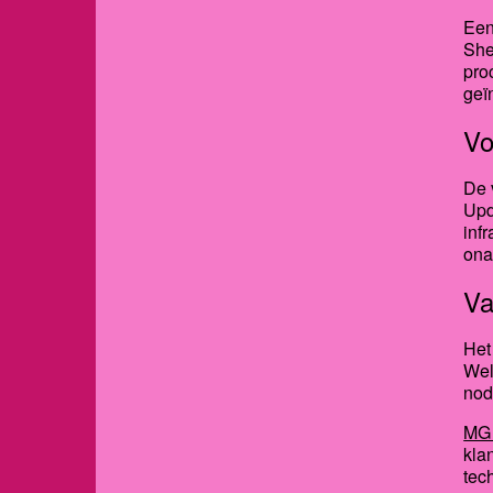
Een
She
pro
geï
Vo
De 
Upd
inf
ona
Va
Het
Wel
nod
MG 
kla
tec